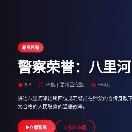
基层民警
警察荣誉：八里河
9.3
9.3
9.5
40集 | 更新至32集
38集 | 更新至完整
113分钟
563万
594万
778万
讲述八里河派出所四位见习警员在师父的言传身教
为合格的人民警察的温暖故事。
立即观看
立即观看
立即观看
加入收藏
加入收藏
加入收藏