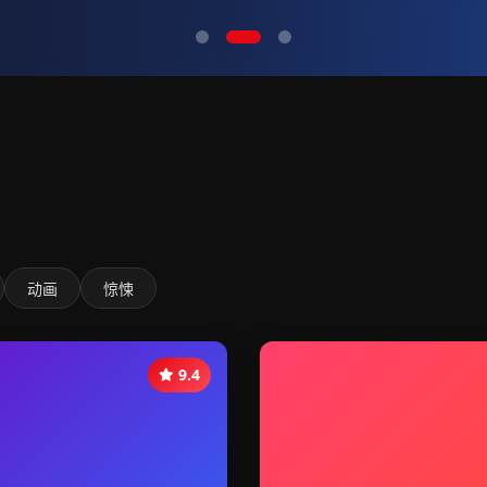
动画
惊悚
9.4